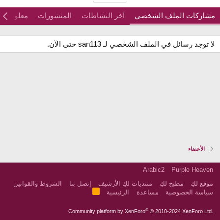
مشاركات الملف الشخصي
آخر النشاطات
المنشورات
معلومات
لا توجد رسائل في الملف الشخصي لـ san113 حتى الآن.
الأعضاء
Arabic2
Purple Heaven
موقع لكِ
مطبخ لكِ
منتديات لكِ الأرشيف
إتصل بنا
الشروط والقوانين
R
سياسة الخصوصية
مساعدة
الرئيسية
S
S
®
Community platform by XenForo
© 2010-2024 XenForo Ltd.