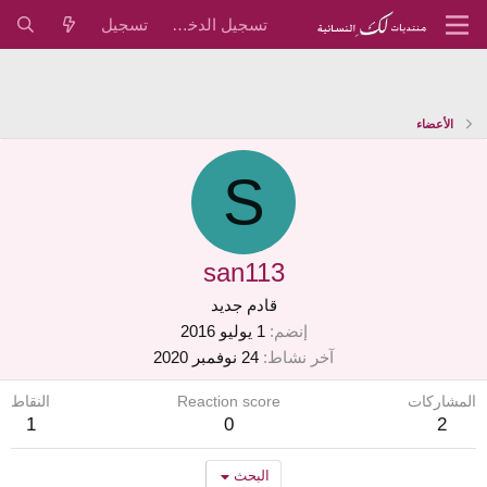
تسجيل الدخول
تسجيل
الأعضاء
S
san113
قادم جديد
إنضم
1 يوليو 2016
آخر نشاط
24 نوفمبر 2020
المشاركات
Reaction score
النقاط
1
0
2
البحث