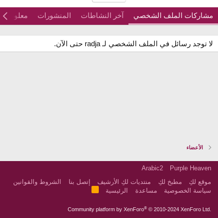
مشاركات الملف الشخصي
آخر النشاطات
المنشورات
معلومات
لا توجد رسائل في الملف الشخصي لـ radja حتى الآن.
الأعضاء
Arabic2
Purple Heaven
موقع لكِ
مطبخ لكِ
منتديات لكِ الأرشيف
إتصل بنا
الشروط والقوانين
R
سياسة الخصوصية
مساعدة
الرئيسية
S
S
®
Community platform by XenForo
© 2010-2024 XenForo Ltd.