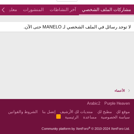
مشاركات الملف الشخصي
آخر النشاطات
المنشورات
معلومات
لا توجد رسائل في الملف الشخصي لـ MANELO حتى الآن.
الأعضاء
Arabic2
Purple Heaven
موقع لكِ
مطبخ لكِ
منتديات لكِ الأرشيف
إتصل بنا
الشروط والقوانين
R
سياسة الخصوصية
مساعدة
الرئيسية
S
S
®
Community platform by XenForo
© 2010-2024 XenForo Ltd.