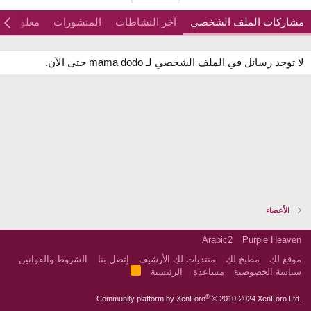
مشاركات الملف الشخصي
آخر النشاطات
المنشورات
معلومات
لا توجد رسائل في الملف الشخصي لـ mama dodo حتى الآن.
الأعضاء
Arabic2
Purple Heaven
موقع لكِ
مطبخ لكِ
منتديات لكِ الأرشيف
إتصل بنا
الشروط والقوانين
R
سياسة الخصوصية
مساعدة
الرئيسية
S
S
®
Community platform by XenForo
© 2010-2024 XenForo Ltd.