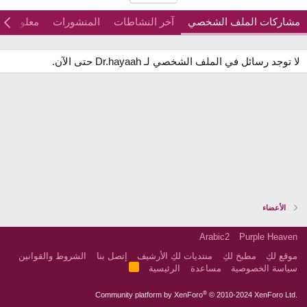
مشاركات الملف الشخصي
آخر النشاطات
المنشورات
معلومات
لا توجد رسائل في الملف الشخصي لـ Dr.hayaah حتى الآن.
الأعضاء
Arabic2
Purple Heaven
موقع لكِ
مطبخ لكِ
منتديات لكِ الأرشيف
إتصل بنا
الشروط والقوانين
R
سياسة الخصوصية
مساعدة
الرئيسية
S
S
®
Community platform by XenForo
© 2010-2024 XenForo Ltd.