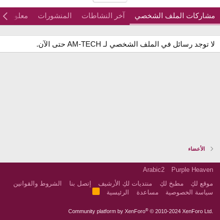
مشاركات الملف الشخصي
آخر النشاطات
المنشورات
معلومات
لا توجد رسائل في الملف الشخصي لـ AM-TECH حتى الآن.
الأعضاء
Arabic2
Purple Heaven
موقع لكِ
مطبخ لكِ
منتديات لكِ الأرشيف
إتصل بنا
الشروط والقوانين
R
سياسة الخصوصية
مساعدة
الرئيسية
S
S
®
Community platform by XenForo
© 2010-2024 XenForo Ltd.