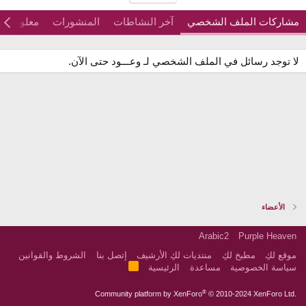
مشاركات الملف الشخصي
آخر النشاطات
المنشورات
معلومات
لا توجد رسائل في الملف الشخصي لـ وعـــود حتى الآن.
الأعضاء
Arabic2
Purple Heaven
موقع لكِ
مطبخ لكِ
منتديات لكِ الأرشيف
إتصل بنا
الشروط والقوانين
R
سياسة الخصوصية
مساعدة
الرئيسية
S
S
®
Community platform by XenForo
© 2010-2024 XenForo Ltd.