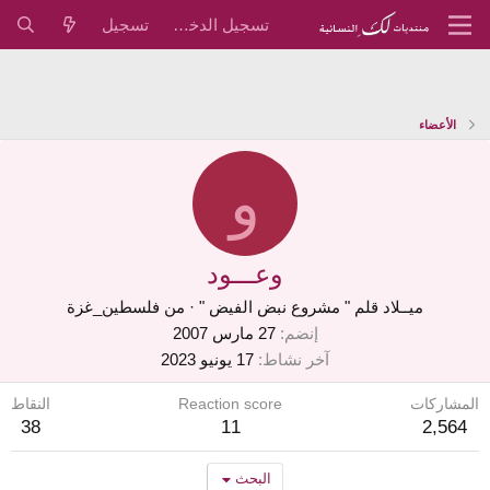
تسجيل الدخول
تسجيل
الأعضاء
و
وعـــود
ميــلاد قلم " مشروع نبض الفيض "
·
من
فلسطين_غزة
إنضم
27 مارس 2007
آخر نشاط
17 يونيو 2023
المشاركات
Reaction score
النقاط
38
11
2,564
البحث