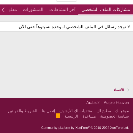
مشاركات الملف الشخصي
آخر النشاطات
المنشورات
معلومات
لا توجد رسائل في الملف الشخصي لـ وحده نسيتوهآ حتى الآن.
الأعضاء
Arabic2
Purple Heaven
موقع لكِ
مطبخ لكِ
منتديات لكِ الأرشيف
إتصل بنا
الشروط والقوانين
R
سياسة الخصوصية
مساعدة
الرئيسية
S
S
®
Community platform by XenForo
© 2010-2024 XenForo Ltd.