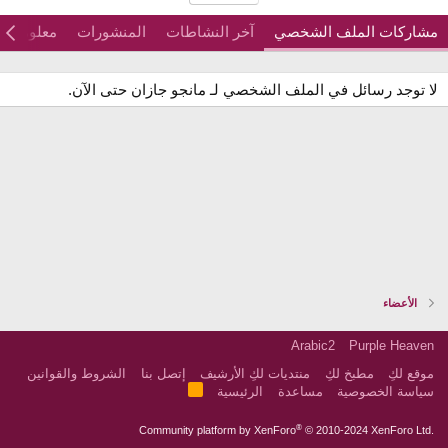
مشاركات الملف الشخصي
آخر النشاطات
المنشورات
معلومات
لا توجد رسائل في الملف الشخصي لـ مانجو جازان حتى الآن.
الأعضاء
Arabic2
Purple Heaven
موقع لكِ
مطبخ لكِ
منتديات لكِ الأرشيف
إتصل بنا
الشروط والقوانين
R
سياسة الخصوصية
مساعدة
الرئيسية
S
S
®
Community platform by XenForo
© 2010-2024 XenForo Ltd.