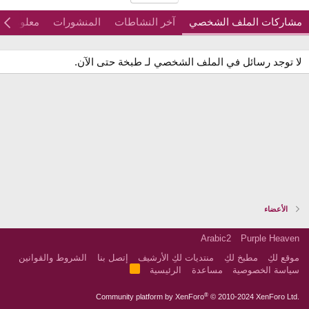
مشاركات الملف الشخصي
آخر النشاطات
المنشورات
معلومات
لا توجد رسائل في الملف الشخصي لـ طبخة حتى الآن.
الأعضاء
Arabic2
Purple Heaven
موقع لكِ
مطبخ لكِ
منتديات لكِ الأرشيف
إتصل بنا
الشروط والقوانين
R
سياسة الخصوصية
مساعدة
الرئيسية
S
S
®
Community platform by XenForo
© 2010-2024 XenForo Ltd.