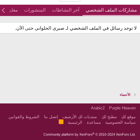
مشاركات الملف الشخصي
آخر النشاطات
المنشورات
معلومات
لا توجد رسائل في الملف الشخصي لـ صبرى الحلوانى حتى الآن.
الأعضاء
Arabic2
Purple Heaven
موقع لكِ
مطبخ لكِ
منتديات لكِ الأرشيف
إتصل بنا
الشروط والقوانين
R
سياسة الخصوصية
مساعدة
الرئيسية
S
S
®
Community platform by XenForo
© 2010-2024 XenForo Ltd.