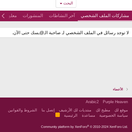
البحث
مشاركات الملف الشخصي
آخر النشاطات
المنشورات
معلومات
لا توجد رسائل في الملف الشخصي لـ صاحبة الـ@ـسك حتى الآن.
الأعضاء
Arabic2
Purple Heaven
موقع لكِ
مطبخ لكِ
منتديات لكِ الأرشيف
إتصل بنا
الشروط والقوانين
R
سياسة الخصوصية
مساعدة
الرئيسية
S
S
®
Community platform by XenForo
© 2010-2024 XenForo Ltd.