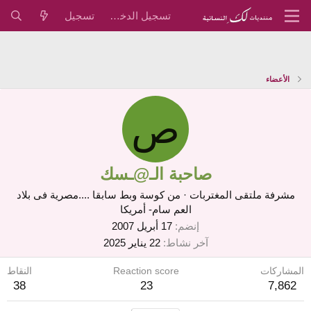
تسجيل الدخول
تسجيل
الأعضاء
ص
صاحبة الـ@ـسك
مشرفة ملتقى المغتربات
·
من
كوسة وبط سابقا ....مصرية فى بلاد
العم سام- أمريكا
إنضم
17 أبريل 2007
آخر نشاط
22 يناير 2025
المشاركات
Reaction score
النقاط
38
23
7,862