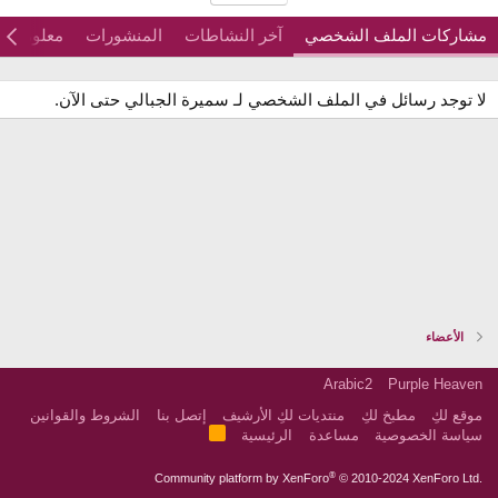
مشاركات الملف الشخصي
آخر النشاطات
المنشورات
معلومات
لا توجد رسائل في الملف الشخصي لـ سميرة الجبالي حتى الآن.
الأعضاء
Arabic2
Purple Heaven
موقع لكِ
مطبخ لكِ
منتديات لكِ الأرشيف
إتصل بنا
الشروط والقوانين
R
سياسة الخصوصية
مساعدة
الرئيسية
S
S
®
Community platform by XenForo
© 2010-2024 XenForo Ltd.