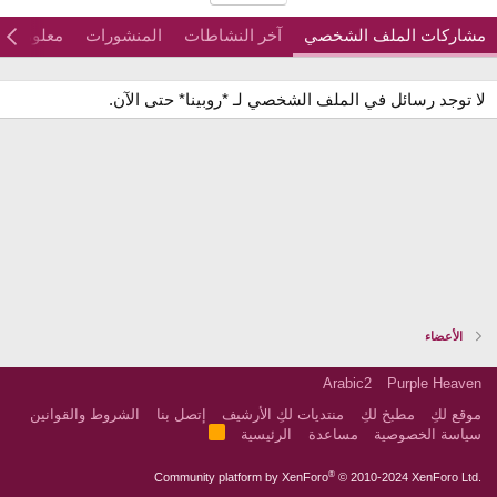
مشاركات الملف الشخصي
آخر النشاطات
المنشورات
معلومات
لا توجد رسائل في الملف الشخصي لـ *روبينا* حتى الآن.
الأعضاء
Arabic2
Purple Heaven
موقع لكِ
مطبخ لكِ
منتديات لكِ الأرشيف
إتصل بنا
الشروط والقوانين
R
سياسة الخصوصية
مساعدة
الرئيسية
S
S
®
Community platform by XenForo
© 2010-2024 XenForo Ltd.