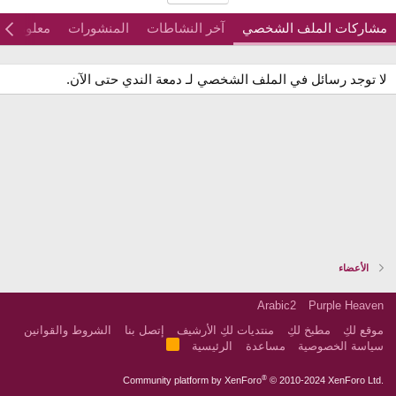
مشاركات الملف الشخصي
آخر النشاطات
المنشورات
معلومات
لا توجد رسائل في الملف الشخصي لـ دمعة الندي حتى الآن.
الأعضاء
Arabic2
Purple Heaven
موقع لكِ
مطبخ لكِ
منتديات لكِ الأرشيف
إتصل بنا
الشروط والقوانين
R
سياسة الخصوصية
مساعدة
الرئيسية
S
S
®
Community platform by XenForo
© 2010-2024 XenForo Ltd.