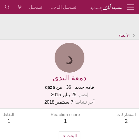
تسجيل الدخول
تسجيل
الأعضاء
د
دمعة الندي
قادم جديد
·
36
·
من
qaza
إنضم
25 يناير 2015
آخر نشاط
7 سبتمبر 2018
المشاركات
Reaction score
النقاط
1
1
2
البحث