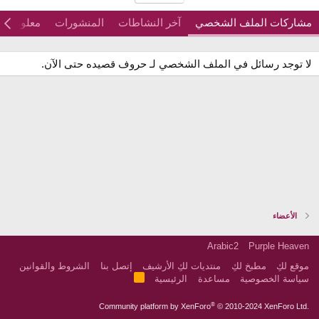
مشاركات الملف الشخصي
آخر النشاطات
المنشورات
معلومات
لا توجد رسائل في الملف الشخصي لـ حروف قصيده حتى الآن.
الأعضاء
Arabic2
Purple Heaven
موقع لكِ
مطبخ لكِ
منتديات لكِ الأرشيف
إتصل بنا
الشروط والقوانين
R
سياسة الخصوصية
مساعدة
الرئيسية
S
S
®
Community platform by XenForo
© 2010-2024 XenForo Ltd.