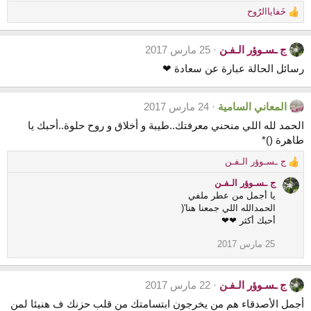
خَفاياالرُوح
R
e
a
ج ـسـوؤر الـفـن
25 مارس 2017
c
t
رسائل الحالة عبارة عن سعادة ❤
i
o
n
المعاني السامية
24 مارس 2017
s
الحمد لله اللي منحني معرفتك..طيبة و أخلاق و روح حلوة..أحبك يا
:
طاهرة ()*
ج ـسـوؤر الـفـن
R
e
ج ـسـوؤر الـفـن
a
يا أجمل من عطر ملفي
c
الحمدالله اللي جمعنا هنا'(
t
أحبك أكثر ❤❤
i
o
25 مارس 2017
n
s
:
ج ـسـوؤر الـفـن
22 مارس 2017
أجمل الأصدقاء هم من يخرجون ابتسامتك من قلب حزنك ف هنيئا لمن