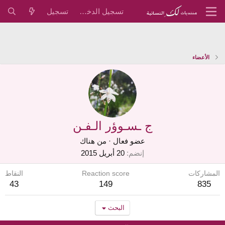
تسجيل الدخول
تسجيل
الأعضاء
ج ـسـوؤر الـفـن
عضو فعال
·
من
هناك
إنضم
20 أبريل 2015
المشاركات
Reaction score
النقاط
43
149
835
البحث