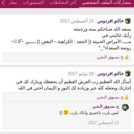
مشاركات الملف الشخصي
آخر النشاطات
المنشورات
معلومات
خالتو \فردوس
15 أغسطس 2017
يسعد الله صباحكم بمنه ورحمته
رأيك غاليتي في
مـــــ الأمراض الخبيثة (( الحقد - الكراهية – البغض )) ــــــن ~ ْ0 ْ~
روضة السعداء^_^
ج ـسـوؤر الـفـن
R
e
a
خالتو \فردوس
18 يوليو 2017
c
t
أسأل الله العظيم رب العرش العظيم أن يحفظك ويبارك لك في
i
إجازتك ويجعله كله خير وزيادة لك النور و الإيمان أختي في الله
o
n
ج ـسـوؤر الـفـن
R
s
e
ج ـسـوؤر الـفـن
:
a
امين يارب ياعمري واياك يارب
()
c
t
13 أغسطس 2017
i
o