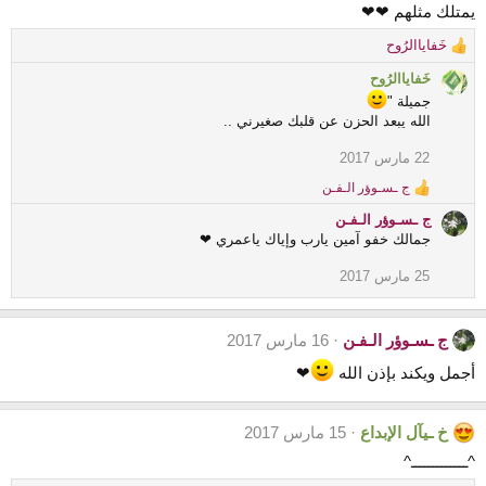
يمتلك مثلهم ❤❤
خَفاياالرُوح
R
e
خَفاياالرُوح
a
جميلة "
c
الله يبعد الحزن عن قلبك صغيرني ..
t
i
22 مارس 2017
o
ج ـسـوؤر الـفـن
n
R
s
e
ج ـسـوؤر الـفـن
:
a
جمالك خفو آمين يارب وإياك ياعمري ❤
c
t
25 مارس 2017
i
o
n
s
ج ـسـوؤر الـفـن
16 مارس 2017
:
أجمل ويكند بإذن الله
❤
خ ـيآل الإبداع
15 مارس 2017
^ـــــــــــــ^