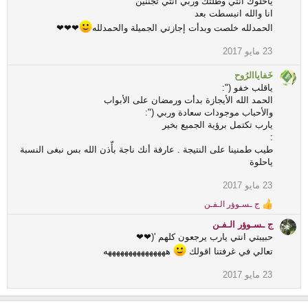
ياحلوك انتي وطلتك وربي انتي تجننين
t
انا والله انبسطت بعد
i
الحمدلله خلصت وبدأت إجازتي الجميلة والحمدلله
❤❤❤
o
n
23 مايو 2017
s
:
خَفاياالرُوح
ياقلب خفو (":
الحمد الله الأيجازة بدأت ورمضان على الأبواب
والأحباب موجودات سعادة وربي (":
يارب تكتمل برؤية الجميع بخير
:
طيب طمنينا على النتيجة . عارفة أنك ناجة بأّذن الله بس نبغى النسبة
ياحلوة
23 مايو 2017
ج ـسـوؤر الـفـن
R
e
ج ـسـوؤر الـفـن
a
حبيبتي انتي يارب يرجعون كلهم '(❤❤
c
تعالي في غرفتنا اقولك
هههههههههههههههه
t
i
23 مايو 2017
o
n
s
: