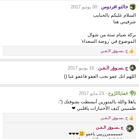
n
خالتو \فردوس
30 يونيو 2017
s
:
السلام عليكم بالحبايب
شرفيني هنا
بركة صيام ستة من شوال
الموضوع في 'روضة السعداء'
ج ـسـوؤر الـفـن
R
e
a
ج ـسـوؤر الـفـن
16 يونيو 2017
c
t
اللهم انك عفو تحب العفو فاعفو عنا ()
i
o
n
خَفاياالرُوح
23 مايو 2017
s
ياهلا والله بالمنورين أنبسطت بشوفتك (":
:
طمنيني كيف الأختبارات ياقلبي ❤
ج ـسـوؤر الـفـن
R
e
ج ـسـوؤر الـفـن
a
عمممممرررييي ياخفو
❤❤❤
c