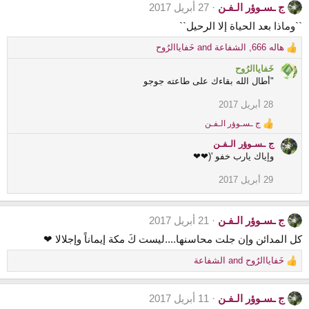
ج ـسـوؤر الـفـن
27 أبريل 2017
``وماذا بعد الحياة إلا الرحيل``
هاله 666
,
الشفاعة
and
خَفاياالرُوح
R
e
خَفاياالرُوح
a
"أطال الله بقاءك على طاعته جوجو
c
t
28 أبريل 2017
i
ج ـسـوؤر الـفـن
o
R
e
n
ج ـسـوؤر الـفـن
a
s
وإياك يارب خفو '(❤❤
c
:
t
29 أبريل 2017
i
o
n
s
ج ـسـوؤر الـفـن
21 أبريل 2017
:
كل المدائن وإن جلت محاسنها....ليست كَ مكة إيماناً وإجلالا ❤
خَفاياالرُوح
and
الشفاعة
R
e
a
ج ـسـوؤر الـفـن
11 أبريل 2017
c