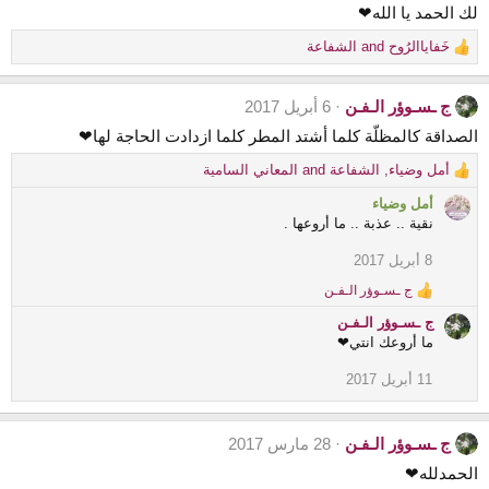
t
لك الحمد يا الله❤
i
خَفاياالرُوح
and
الشفاعة
o
R
n
e
s
a
ج ـسـوؤر الـفـن
6 أبريل 2017
:
c
t
الصداقة كالمظلّة كلما أشتد المطر كلما ازدادت الحاجة لها❤
i
أمل وضياء
,
الشفاعة
and
المعاني السامية
o
R
n
e
أمل وضياء
s
a
نقية .. عذبة .. ما أروعها .
:
c
t
8 أبريل 2017
i
ج ـسـوؤر الـفـن
o
R
e
n
ج ـسـوؤر الـفـن
a
s
ما أروعك انتي❤
c
:
t
11 أبريل 2017
i
o
n
s
ج ـسـوؤر الـفـن
28 مارس 2017
:
الحمدلله❤