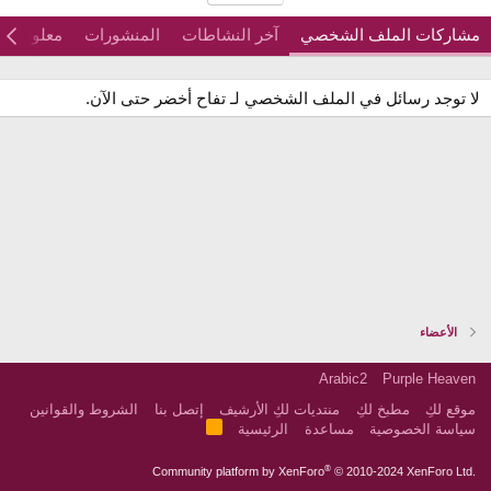
مشاركات الملف الشخصي
آخر النشاطات
المنشورات
معلومات
لا توجد رسائل في الملف الشخصي لـ تفاح أخضر حتى الآن.
الأعضاء
Arabic2
Purple Heaven
موقع لكِ
مطبخ لكِ
منتديات لكِ الأرشيف
إتصل بنا
الشروط والقوانين
R
سياسة الخصوصية
مساعدة
الرئيسية
S
S
®
Community platform by XenForo
© 2010-2024 XenForo Ltd.