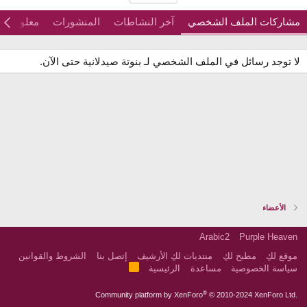
مشاركات الملف الشخصي
آخر النشاطات
المنشورات
معلومات
لا توجد رسائل في الملف الشخصي لـ بنوتة صيدلانية حتى الآن.
الأعضاء
Arabic2
Purple Heaven
موقع لكِ
مطبخ لكِ
منتديات لكِ الأرشيف
إتصل بنا
الشروط والقوانين
R
سياسة الخصوصية
مساعدة
الرئيسية
S
S
®
Community platform by XenForo
© 2010-2024 XenForo Ltd.