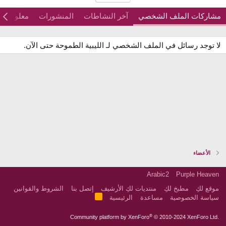
مشاركات الملف الشخصي
آخر النشاطات
المنشورات
معلومات
لا توجد رسائل في الملف الشخصي لـ الليبية الطموحة حتى الآن.
الأعضاء
Arabic2
Purple Heaven
موقع لكِ
مطبخ لكِ
منتديات لكِ الأرشيف
إتصل بنا
الشروط والقوانين
R
سياسة الخصوصية
مساعدة
الرئيسية
S
S
®
Community platform by XenForo
© 2010-2024 XenForo Ltd.