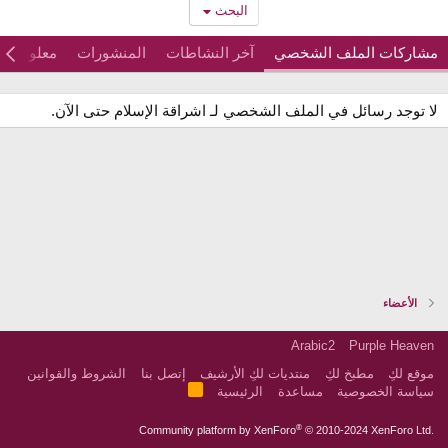
البحث
مشاركات الملف الشخصي
آخر النشاطات
المنشورات
معلومات
لا توجد رسائل في الملف الشخصي لـ اشراقة الإسلام حتى الآن.
الأعضاء
Arabic2
Purple Heaven
موقع لكِ
مطبخ لكِ
منتديات لكِ الأرشيف
إتصل بنا
الشروط والقوانين
R
سياسة الخصوصية
مساعدة
الرئيسية
S
S
®
Community platform by XenForo
© 2010-2024 XenForo Ltd.