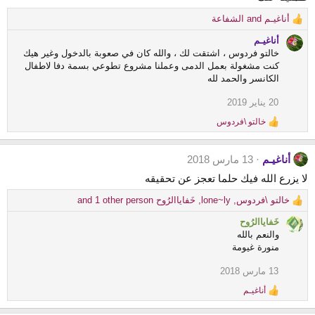
n
s
أناغيـم
and
الشفاعة
R
:
e
أناغيـم
a
خالتو فردوس ، اشتقت لك ، والله كان في صعوبة بالدخول وغير هيك
c
كنت مشغولة بعمل الدمى وعملنا مشروع تطوعي بسمة دفا لاطفال
t
الكانسر والحمد لله
i
o
20 يناير 2019
n
خالتو \فردوس
s
R
e
:
a
أناغيـم
13 مارس 2018
c
t
لا يزرع الله فيك حلما تعجز عن تحقيقه
i
o
خالتو \فردوس
,
lone~ly
,
خَفاياالرُوح
and 1 other person
n
R
s
e
خَفاياالرُوح
:
a
والنعم بالله
c
منورة غيومة
t
i
13 مارس 2018
o
أناغيـم
n
R
e
s