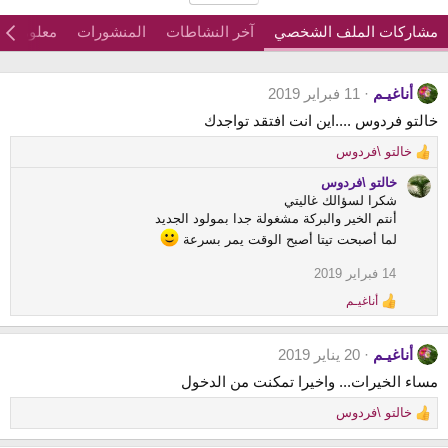
مشاركات الملف الشخصي
آخر النشاطات
المنشورات
معلومات
أناغيـم
11 فبراير 2019
خالتو فردوس ....اين انت افتقد تواجدك
خالتو \فردوس
R
e
خالتو \فردوس
a
شكرا لسؤالك غاليتي
c
أنتم الخير والبركة مشغولة جدا بمولود الجديد
t
لما أصبحت تيتا أصبح الوقت يمر بسرعة
i
o
14 فبراير 2019
n
أناغيـم
s
R
:
e
a
أناغيـم
20 يناير 2019
c
t
مساء الخيرات... واخيرا تمكنت من الدخول
i
o
خالتو \فردوس
R
n
s
e