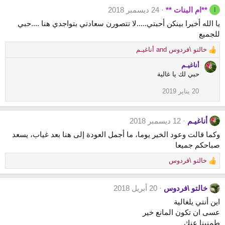
:
a
**ام البنات **
24 ديسمبر 2018
ا
c
t
يا الله أخيرا بينكن أحبتي.....لا تتصورن سعادتي بتواجدي هنا ....حبي
i
للجميع
o
n
خالتو \فردوس
and
أناغيـم
R
s
e
أناغيـم
:
a
حبي لك يا غالية
c
t
20 يناير 2019
i
o
n
أناغيـم
12 ديسمبر 2018
s
وكما قالت وعود الخير يوما، ما أجمل العودة إلى هنا بعد غياب، يسعد
:
صباحكم جميعا
خالتو \فردوس
R
e
a
خالتو \فردوس
20 أبريل 2018
c
t
اين أنتي يلغالية
i
عسى ان تكون المانع خير
o
طمنينا عنك