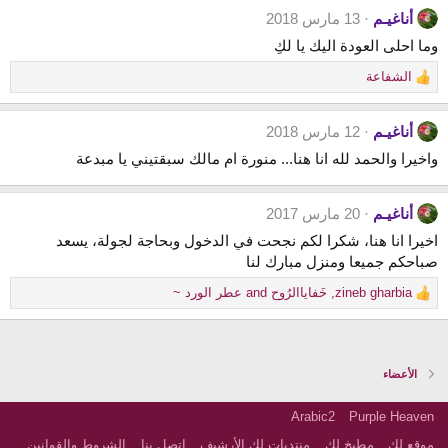
a
:
أناغيـم
13 مارس 2018
c
t
وما احلى العودة اليك يا لكِ
i
o
الشفاعة
n
R
s
e
:
a
أناغيـم
12 مارس 2018
c
t
واخيرا والحمد لله انا هنا... منورة ام مالك سبقتيني يا مبدعة
i
o
n
أناغيـم
20 مارس 2017
s
اخيرا انا هنا، شكرا لكم نجحت في الدخول وبحاجة لجولة، يسعد
:
صباحكم جميعا ومنزل مبارك لنا
zineb gharbia
,
خَفاياالرُوح
and
عطر الورد ~
R
e
a
c
t
الأعضاء
i
o
Arabic2
Purple Heaven
n
s
موقع لكِ
مطبخ لكِ
منتديات لكِ الأرشيف
إتصل بنا
الشروط والقوانين