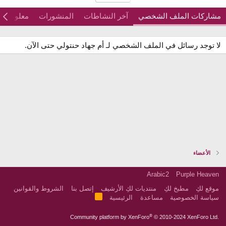
مشاركات الملف الشخصي
آخر النشاطات
المنشورات
معلومات
لا توجد رسائل في الملف الشخصي لـ أم جهاد حنتولي حتى الآن.
الأعضاء
Arabic2
Purple Heaven
موقع لكِ
مطبخ لكِ
منتديات لكِ الأرشيف
إتصل بنا
الشروط والقوانين
R
سياسة الخصوصية
مساعدة
الرئيسية
S
S
®
Community platform by XenForo
© 2010-2024 XenForo Ltd.