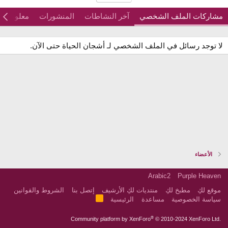
مشاركات الملف الشخصي
آخر النشاطات
المنشورات
معلومات
لا توجد رسائل في الملف الشخصي لـ أشجان الحياة حتى الآن.
الأعضاء
Arabic2
Purple Heaven
موقع لكِ
مطبخ لكِ
منتديات لكِ الأرشيف
إتصل بنا
الشروط والقوانين
R
سياسة الخصوصية
مساعدة
الرئيسية
S
S
®
Community platform by XenForo
© 2010-2024 XenForo Ltd.