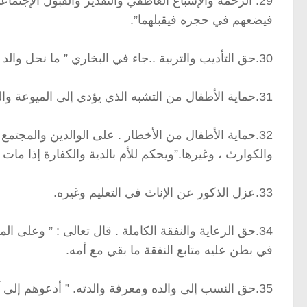
29. الرحمة والإشباع العاطفي والتقدير والقبول الإج
فيضعهم في حجره فيقبلهما”.
30.حق التأديب والتربية ..جاء في البخاري ” ما نحل والد ولداً أفضل من أدب حسن”.
31.حماية الأطفال من التشبه الذي يؤدي إلى الميوعة والتخنث.
32.حماية الأطفال من الأخطار . على الوالدين والمجتم
والكوارث ، وغيرها.”ويحكم للأم بالدية والكفارة إذا مات و
33.عزل الذكور عن الإناث في التعليم وغيره.
34.حق الرعاية والنفقة الكاملة . قال تعالى : ” وعلى
في بطن عليه متابع النفقة ما بقي مع أمه.
35.حق النسب إلى والده ومعرفة والدته. ” أدعوهم إلى آبائهم هو أقسط عند الله “.فإذا لم يثبت نسب الأب يلحق بالأم.