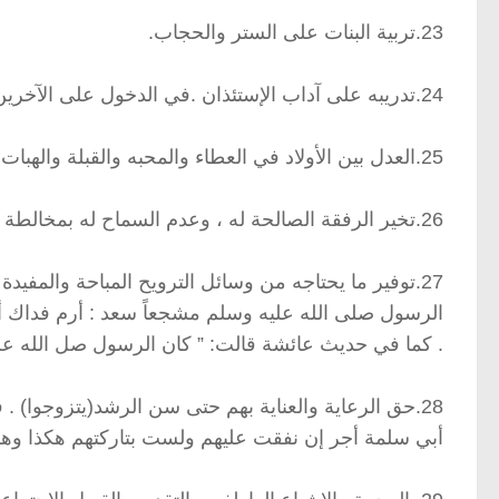
23.تربية البنات على الستر والحجاب.
24.تدريبه على آداب الإستئذان .في الدخول على الآخرين .
25.العدل بين الأولاد في العطاء والمحبه والقبلة والهبات والهدايا .قال صلى الله عليه وسلم “أتقوا الله وأعدلوا بين أولادكم .”
26.تخير الرفقة الصالحة له ، وعدم السماح له بمخالطة الأشرار لأن في ذلك حماية له من الإعتداء والوقوع في الإنحراف.
27.توفير ما يحتاجه من وسائل الترويح المباحة والمف
الرسول صلى الله عليه وسلم مشجعاً سعد : أرم فداك أب
. كما في حديث عائشة قالت: ” كان الرسول صل الله علي
28.حق الرعاية والعناية بهم حتى سن الرشد(يتزوجوا) 
أبي سلمة أجر إن نفقت عليهم ولست بتاركتهم هكذا وهكذ