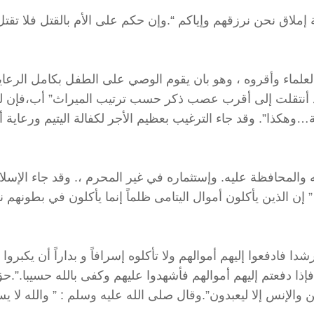
ية إملاق نحن نرزقهم وإياكم “.وإن حكم على الأم بالقتل فلا تقت
ه العلماء وأقروه ، وهو بان يقوم الوصي على الطفل بكامل الرعاي
يوجد أنتقلت إلى أقرب عصب ذكر حسب ترتيب الميراث” أب،فإن ل
ومة…وهكذا”. وقد جاء الترغيب بعظيم الأجر لكفالة اليتيم ورعاية أ
 والمحافظة عليه. وإستثماره في غير المحرم ،. وقد جاء الإسلا
إن الذين يأكلون أموال اليتامى ظلماً إنما يأكلون في بطونهم نا
دا فادفعوا إليهم أموالهم ولا تأكلوه إسرافاً و بداراً أن يكبروا
إذا دفعتم إليهم أموالهم فأشهدوا عليهم وكفى بالله حسيبا.”.ح
 والإنس إلا ليعبدون”.وقال صلى الله عليه وسلم : ” والله لا ي