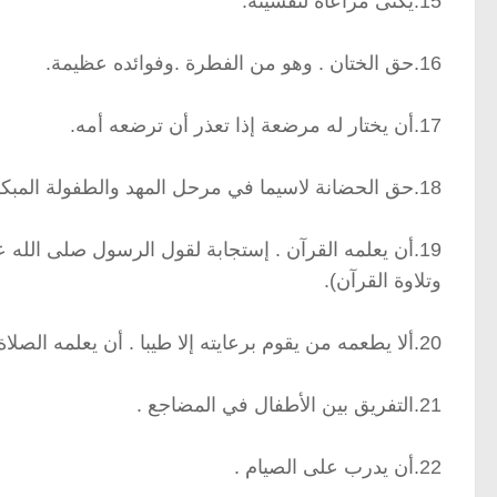
15.يكنى مراعاة لنفسيته.
16.حق الختان . وهو من الفطرة .وفوائده عظيمة.
17.أن يختار له مرضعة إذا تعذر أن ترضعه أمه.
18.حق الحضانة لاسيما في مرحل المهد والطفولة المبكرة .
19.أن يعلمه القرآن . إستجابة لقول الرسول صلى الله 
وتلاوة القرآن).
20.ألا يطعمه من يقوم برعايته إلا طيبا . أن يعلمه الصلاة ويعوده عليها .
21.التفريق بين الأطفال في المضاجع .
22.أن يدرب على الصيام .