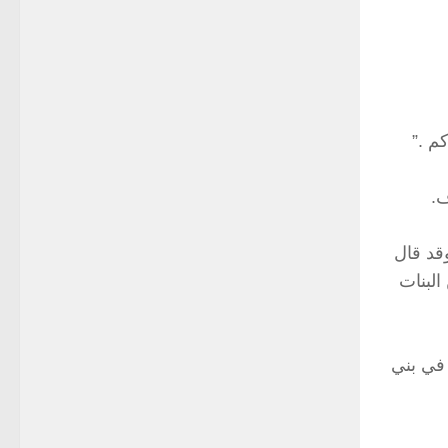
قد قال
البنات
 في بني