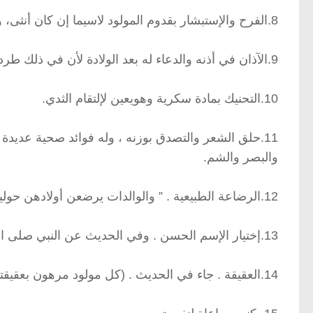
8.الفرح والإستبشار بقدوم المولود لاسيما إن كان أنثى، والرضا بما قدر الله .
9.الآذان في أذنه والدعاء له بعد الولادة لأن في ذلك طرد للشيطان الذي يتربص بالإنسان.
10.التحنيك بمادة سكرية وهويعين لإلتقام الثدي.
11.حلق الشعر والتصدق بوزنه ، وله فوائد صحية عديد
والبصر والشم.
12.الرضاعة الطبيعية . ” والوالدات يرضعن أولادهن حولين كاملين “.
13.إختيار الإسم الحسن . وفي الحديث عن النبي صلى الله عليه وسلم ( … فأحسنوا أسمائكم ).
14.العقيقة . جاء في الحديث . (كل مولود مرهون بعقيقته.)