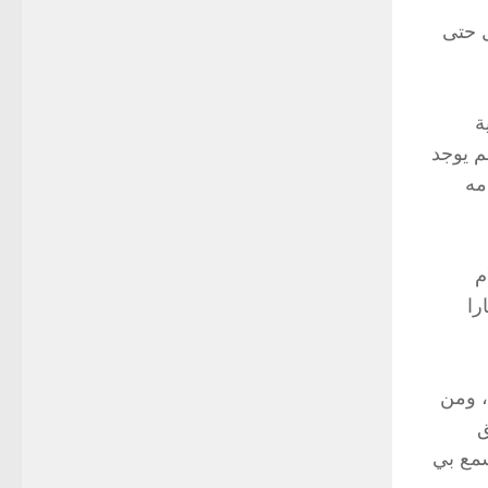
ل حتى
ة
م يوجد
مه
م
را
 ، ومن
ق
سمع بي