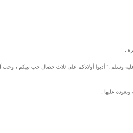
عليه وسلم .” أدبوا أولادكم على ثلاث خصال حب نبيكم ، وحب آل