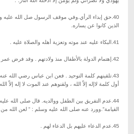
يهودي ولا نصراني ولم يؤمن إلاّ أدخله الله النار.”.
40.حق إبداء الرأي.وفي موقف الرسول صل الله عليه وس
الذين كانوا عن يساره.
41.البكاء عليه عند موته وتعزية أهله والصلاة عليه .
42.إهتمام الدولة بالأطفال منذ ولادتهم . وقد فرض عمر لكل مولود حين ولادته ما يحتاجه من بيت مال المسلمين .
43.تلقينهم كلمة التوحيد . فعن ابن عباس رضي الله عن
أول كلمة لاإله إلاّ الله ، ولقنوهم عند الموت لا إله إلاّ الله 
44.عدم التفريق بين الطفل ووالديه. قال صلى الله عليه
القيامة”.وورد عنه صلى الله عليه وسلم : ” لعن الله من ف
45.عدم الدعاء عليهم بل الدعاء لهم .