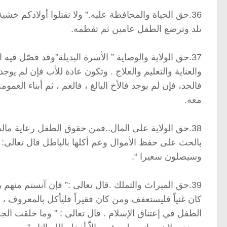
36.حق الحياة والمحافظة عليه.” ولا تقتلوا أولادكم خش
تلد وترضع الطفل عامين ثم تفطمه.
37.حق الولاية والوصاية ” الأسرة البديلة”وقد فصّل في
والعناية والتعليم والعلاج . وتكون عادة للأب فإن لم 
فالجد، فإن لم يوجد فالأخ البالغ ، فالعم ، ثم أبناء العم
معه.
38.حق الولاية على المال..فمن حقوق الطفل رعاية ماله
بالحث على حفظ الأموال وعم أكلها بالباطل قال تعالى: ” 
وسيصلون سعيرا “.
39.حق الميراث والتملك .قال تعالى :” فإن آنستم منهم رش
كان غنياً فليستعفف ومن كان فقيراً فليأكل بالمعروف ، ف
الطفل في إعتناق الإسلام . قال تعالى : ” وما خلقت الجن