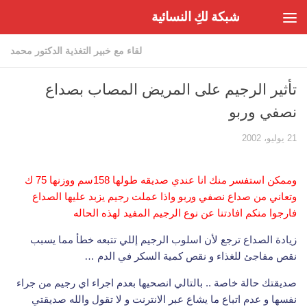
شبكة لكِ النسائية
Skip to content
لقاء مع خبير التغذية الدكتور محمد
تأثير الرجيم على المريض المصاب بصداع
نصفي وربو
21 يوليو، 2002
وممكن استفسر منك انا عندي صديقه طولها 158سم ووزنها 75 ك
وتعاني من صداع نصفي وربو واذا عملت رجيم يزبد عليها الصداع
فارجوا منكم افادتنا عن نوع الرجيم المفيد لهذه الحاله
زيادة الصداع ترجع لأن اسلوب الرجيم إللي تتبعه خطأ مما يسبب
نقص مفاجئ للغذاء و نقص كمية السكر في الدم …
صديقتك حالة خاصة .. بالتالي انصحيها بعدم اجراء اي رجيم من جراء
نفسها و عدم اتباع ما يشاع عبر الانترنت و لا تقول والله صديقتي