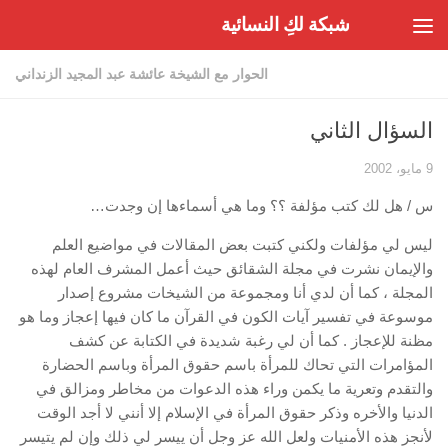
شبكة لكِ النسائية
Skip to content
الحوار مع الشيخة عائشة عبد المجيد الزنداني
السؤال الثاني
9 مايو، 2002
س / هل لك كتب مؤلفة ؟؟ وما هي أسماءها إن وجدت…
ليس لي مؤلفات ولكني كتبت بعض المقالات في مواضيع العلم
والإيمان نشرت في مجلة الشقائق حيث أعمل المشرف العام لهذه
المجلة ، كما أن لدي أنا ومجموعة من الشيخات مشروع إصدار
موسوعة في تفسير آيات الكون في القرآن ما كان فيها إعجاز وما هو
مظنة للإعجاز . كما أن لي رغبة شديدة في الكتابة عن كشف
المؤامرات التي تحاك للمرأة باسم حقوق المرأة وباسم الحضارة
والتقدم وتعرية ما يكمن وراء هذه الدعوات من مخاطر ومزالق في
الدنيا والأخره وذكر حقوق المرأة في الإسلام إلا أنني لا أجد الوقت
لأنجز هذه الأمنيات ولعل الله عز وجل أن ييسر لي ذلك وإن لم يتيسر