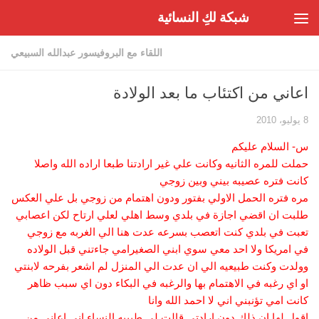
شبكة لكِ النسائية
Skip to content
اللقاء مع البروفيسور عبدالله السبيعي
اعاني من اكتئاب ما بعد الولادة
8 يوليو، 2010
س- السلام عليكم
حملت للمره الثانيه وكانت علي غير ارادتنا طبعا اراده الله واصلا
كانت فتره عصيبه بيني وبين زوجي
مره فتره الحمل الاولي بفتور ودون اهتمام من زوجي بل علي العكس
طلبت ان اقضي اجازة في بلدي وسط اهلي لعلي ارتاح لكن اعصابي
تعبت في بلدي كنت اتعصب بسرعه عدت هنا الي الغربه مع زوجي
في امريكا ولا احد معي سوي ابني الصغيرامي جاءتني قبل الولاده
وولدت وكنت طبيعيه الي ان عدت الي المنزل لم اشعر بفرحه لابنتي
او اي رغبه في الاهتمام بها والرغبه في البكاء دون اي سبب ظاهر
كانت امي تؤنبني اني لا احمد الله وانا
اقول لها ان ذلك دون ارادتي قالت لي طبيبه النساء اني اعاني من