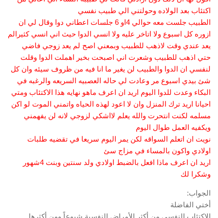
اكتئاب بعد الولاده وحولتني الي طبيب نفسي
الطبيب جلست معه حوالي 4او 6 جلسات اعطاني دوا وقال لي ان
ازوره كل اسبوع ولا اتاخر عليه ولا انسي الدوا حيث اني انسي كثيرالم
يعد عندي وقت لاذهب للطبيب وبمعني اصح لم يعد زوجي فاضي
حتي اذهب للطبيب وشعرت اني اصبحت بخير اهملت الدوا وقلت
لنفسي ان الدوا والطبيب لن يغير ما انا فيه من ظروف سيئه وان كل
شئ بيدي اسبوع مر وعادت لي حاله العصبيه السريعه والرغبه في
البكاء وعدت للدوا اليوم اريد ان اعرف ماهو نهايه هذا الاكتئاب ومتي
احيانا اريد ترك المنزل وان لا اعود لهذه الحياه واتمني الموت لو اكن
مسلمه لكنت انتحرت والله يعلم لااشكي لزوجي لانه لن يفهمني
ويكفيه العمل طوال اليوم
نويت ان اتعلم السواقه لكن يمر اليوم سريعا في تقضيه طلبات
اولادي واكون بالمساء في مزاج سئ
اريد ان اعرف ماذا افعل بالضبط اولادي ولد سنتين وبنت 4شهور
وشكرا لك
الجواب:
أختي الفاضلة
الاكتئاب النفسي من أكثر الأمراض النفسية شيوعاً ومن أكثرها