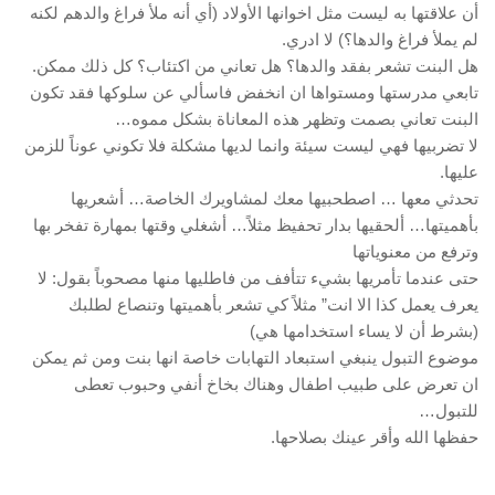
أن علاقتها به ليست مثل اخوانها الأولاد (أي أنه ملأ فراغ والدهم لكنه
لم يملأ فراغ والدها؟) لا ادري.
هل البنت تشعر بفقد والدها؟ هل تعاني من اكتئاب؟ كل ذلك ممكن.
تابعي مدرستها ومستواها ان انخفض فاسألي عن سلوكها فقد تكون
البنت تعاني بصمت وتظهر هذه المعاناة بشكل مموه…
لا تضربيها فهي ليست سيئة وانما لديها مشكلة فلا تكوني عوناً للزمن
عليها.
تحدثي معها … اصطحبيها معك لمشاويرك الخاصة… أشعريها
بأهميتها… ألحقيها بدار تحفيظ مثلاً… أشغلي وقتها بمهارة تفخر بها
وترفع من معنوياتها
حتى عندما تأمريها بشيء تتأفف من فاطليها منها مصحوباً بقول: لا
يعرف يعمل كذا الا انت” مثلاً كي تشعر بأهميتها وتنصاع لطلبك
(بشرط أن لا يساء استخدامها هي)
موضوع التبول ينبغي استبعاد التهابات خاصة انها بنت ومن ثم يمكن
ان تعرض على طبيب اطفال وهناك بخاخ أنفي وحبوب تعطى
للتبول…
حفظها الله وأقر عينك بصلاحها.