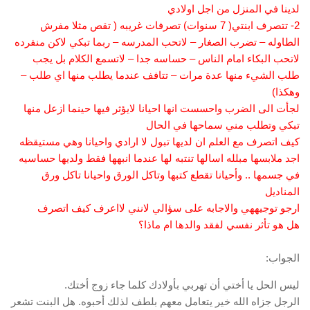
لدينا في المنزل من اجل اولادي
2- تتصرف ابنتي( 7 سنوات) تصرفات غريبه ( تقص مثلا مفرش
الطاوله – تضرب الصغار – لاتحب المدرسه – ربما تبكي لاكن منفرده
لاتحب البكاء امام الناس – حساسه جدا – لاتسمع الكلام بل يجب
طلب الشيء منها عدة مرات – تتافف عندما يطلب منها اي طلب –
وهكذا)
لجأت الى الضرب واحسست انها احيانا لايؤثر فيها حينما ازعل منها
تبكي وتطلب مني سماحها في الحال
كيف اتصرف مع العلم ان لديها تبول لا ارادي واحيانا وهي مستيقظه
اجد ملابسها مبلله اسالها تنتبه لها عندما انبهها فقط ولديها حساسيه
في جسمها .. وأحيانا تقطع كتبها وتاكل الورق واحيانا تاكل ورق
المناديل
ارجو توجيههي والاجابه على سؤالي لانني لااعرف كيف اتصرف
هل هو تأثر نفسي لفقد والدها ام ماذا؟
الجواب:
ليس الحل يا أختي أن تهربي بأولادك كلما جاء زوج أختك.
الرجل جزاه الله خير يتعامل معهم بلطف لذلك أحبوه. هل البنت تشعر