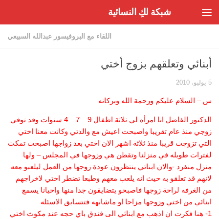
شبكة لكِ النسائية
Skip to content
اللقاء مع البروفيسور عبدالله السبيعي
أبنائي وتعلقهم بزوج أختي
5 يوليو، 2010
س – السلام عليكم ورحمة الله وبركاته
الدكتور الفاضل انا امرأه لي ثلاثة اطفال 9 – 7 – 4 سنوات وقد توفي
زوجي منذ عام تقريبا واصبحت اعيش مع والدتي وكانت معنا اختي
التي تزوجت قريبا منذ ثلاثة اشهر الان اختي بعد زواجها اصبحت تمكث
لفترات طويله في منزلنا وتقطن هي وزوجها في المجلس – ولها
منزل منفرد -والان ابنائي ينتظرون عودة زوجها من العمل ليلعبو معه
لانهم قد تعلقو به حيث انه يلعب معهم وطبعا تضطر اختي لاخراجهم
من الغرفه لراحة زوجها فاصبحو يتضايقون جدا منها واحيانا يسمع
ابنائي من اختي وزوجها مزاحا او ماشابهه فتتسابق الاسئله
1- هنا فكرت ان اذهب مع ابنائي الى فندق باي حجه عند مكوث اختي