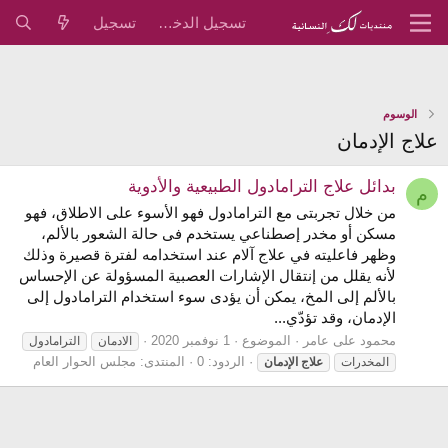
تسجيل الدخول
تسجيل
الوسوم
علاج الإدمان
بدائل علاج الترامادول الطبيعية والأدوية
م
من خلال تجربتى مع الترامادول فهو الأسوء على الاطلاق، فهو
مسكن أو مخدر إصطناعي يستخدم فى حالة الشعور بالألم،
وظهر فاعليته في علاج آلام عند استخدامه لفترة قصيرة وذلك
لأنه يقلل من إنتقال الإشارات العصبية المسؤولة عن الإحساس
بالألم إلى المخ، يمكن أن يؤدى سوء استخدام الترامادول إلى
الإدمان، وقد تؤدّي...
محمود على عامر
الموضوع
1 نوفمبر 2020
الادمان
الترامادول
الردود: 0
المنتدى:
مجلس الحوار العام
المخدرات
علاج
الإدمان