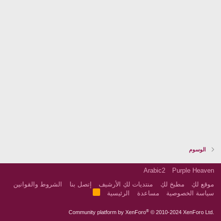
الوسوم
Arabic2
Purple Heaven
موقع لكِ
مطبخ لكِ
منتديات لكِ الأرشيف
إتصل بنا
الشروط والقوانين
R
سياسة الخصوصية
مساعدة
الرئيسية
S
S
®
Community platform by XenForo
© 2010-2024 XenForo Ltd.