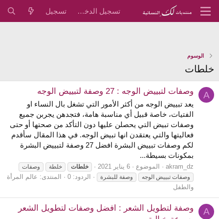
تسجيل الدخول
تسجيل
الوسوم
خلطات
وصفات لتبييض الوجه : 27 وصفة لتبييض الوجه
A
يعد تبييض الوجه من أكثر الأمور التي تشغل بال النساء او
الفتيات، خاصة قبيل أي مناسبة هامة، فتجدهن يجربن جميع
وصفات تبيض التي يحصلن عليها دون التأكد من صحتها أو حتى
فعاليتها والتي يعتقدن انها تبيض الوجه. في هذا المقال سأقدم
لكم وصفات تبييض البشرة افضل 27 وصفة لتبييض البشرة
بمكونات بسيطة...
akram_dz
الموضوع
6 يناير 2021
خلطات
خلطة
وصفات
الردود: 0
المنتدى:
عالم المرأة
وصفات تبييض الوجه
وصفة للبشرة
والطفل
وصفة لتطويل الشعر : افضل وصفات لتطويل الشعر
A