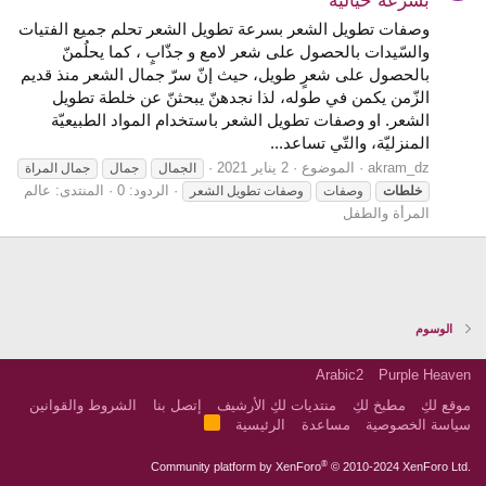
بسرعة خيالية
وصفات تطويل الشعر بسرعة تطويل الشعر تحلم جميع الفتيات
والسّيدات بالحصول على شعر لامع و جذّابٍ ، كما يحلُمنّ
بالحصول على شعرٍ طويل، حيث إنّ سرّ جمال الشعر منذ قديم
الزّمن يكمن في طوله، لذا نجدهنّ يبحثنّ عن خلطة تطويل
الشعر. او وصفات تطويل الشعر باستخدام المواد الطبيعيّة
المنزليّة، والتّي تساعد...
akram_dz
الموضوع
2 يناير 2021
الجمال
جمال
جمال المراة
الردود: 0
المنتدى:
عالم
خلطات
وصفات
وصفات تطويل الشعر
المرأة والطفل
الوسوم
Arabic2
Purple Heaven
موقع لكِ
مطبخ لكِ
منتديات لكِ الأرشيف
إتصل بنا
الشروط والقوانين
R
سياسة الخصوصية
مساعدة
الرئيسية
S
S
®
Community platform by XenForo
© 2010-2024 XenForo Ltd.