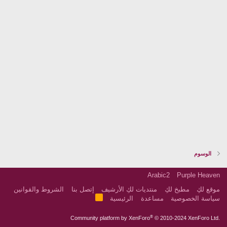
الوسوم
Arabic2
Purple Heaven
موقع لكِ
مطبخ لكِ
منتديات لكِ الأرشيف
إتصل بنا
الشروط والقوانين
R
سياسة الخصوصية
مساعدة
الرئيسية
S
S
®
Community platform by XenForo
© 2010-2024 XenForo Ltd.