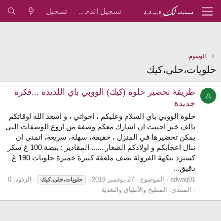
تسجيل الدخول
تسجيل
الوسوم
حلويات،حلى،كيك
طريقة تحضير حلوة (كيك) الووبي باي اللذيذة ...فكرة
A
جديدة
حلوة الووبي باي السلام وعليكم ، اخواتي ، و اسعد الله اوقاتكم
بالف خير احببت ان اشارك معكم وصفة من اروع الوصفات التي
يمكن تحضيرها في المنزل ، خفيفة، سهلة، سريعة، اتمنى ان
تنال اعجابكم و اولادكم الصغار ...... المقادير : بيضة 100 غ سكر
كسترد بنكهة الفرولة نصف ملعقة كبيرة خميرة حلويات 190 غ
دقيق...
adwaq01
الموضوع
27 نوفمبر 2019
الردود: 0
حلويات،حلى،كيك
المنتدى:
المطبخ والأطباق والتغذية