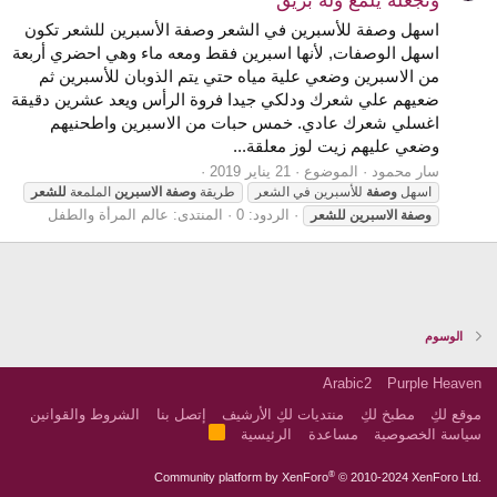
وتجعلة يلمع وله بريق
اسهل وصفة للأسبرين في الشعر وصفة الأسبرين للشعر تكون
اسهل الوصفات, لأنها اسبرين فقط ومعه ماء وهي احضري أربعة
من الاسبرين وضعي علية مياه حتي يتم الذوبان للأسبرين ثم
ضعيهم علي شعرك ودلكي جيدا فروة الرأس ويعد عشرين دقيقة
اغسلي شعرك عادي. خمس حبات من الاسبرين واطحنيهم
وضعي عليهم زيت لوز معلقة...
سار محمود
الموضوع
21 يناير 2019
اسهل
وصفة
للأسبرين في الشعر
طريقة
وصفة
الاسبرين
الملمعة
للشعر
الردود: 0
المنتدى:
عالم المرأة والطفل
وصفة
الاسبرين
للشعر
الوسوم
Arabic2
Purple Heaven
موقع لكِ
مطبخ لكِ
منتديات لكِ الأرشيف
إتصل بنا
الشروط والقوانين
R
سياسة الخصوصية
مساعدة
الرئيسية
S
S
®
Community platform by XenForo
© 2010-2024 XenForo Ltd.