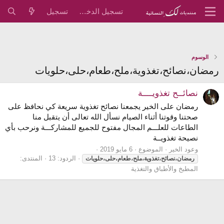
تسجيل الدخول
تسجيل
الوسوم
رمضان،نصائح،تغذوية،ملح،طعام،حلى،حلويات
نصائــح تغذويــــة
رمضان على الخير يجمعنا نصائح تغذوية سريعة كي نحافظ على
صحتنا وقوتنا أثناء الصيام نسأل الله تعالى أن يتقبل منا
الطاعات للعلـــم المجال مفتوح للجميع للمشاركـــة ونرحب بأي
نصيحة تغذويــة
وعود الخير
الموضوع
6 مايو 2019
الردود: 13
المنتدى:
رمضان،نصائح،تغذوية،ملح،طعام،حلى،حلويات
المطبخ والأطباق والتغذية