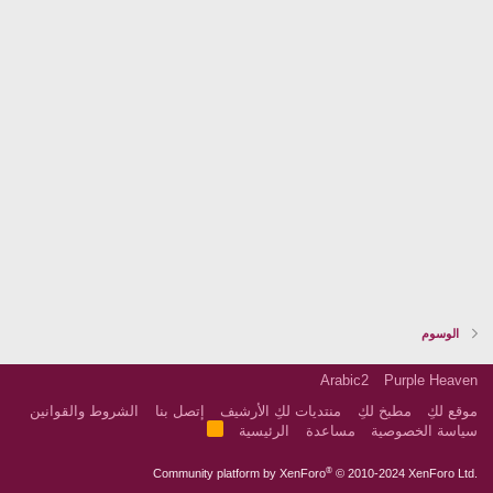
الوسوم
Arabic2
Purple Heaven
موقع لكِ
مطبخ لكِ
منتديات لكِ الأرشيف
إتصل بنا
الشروط والقوانين
R
سياسة الخصوصية
مساعدة
الرئيسية
S
S
®
Community platform by XenForo
© 2010-2024 XenForo Ltd.