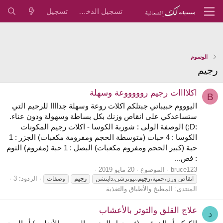
تسجيل الدخول
تسجيل
الوسوم
رجيم
اكلاااات رجيم روووووعة وسهلة
B
اليوووم حبيباتي جبتلكم اكلات روعة وسهلة جداااا للرجيم التي
ستساعدكي على انقاص وزنك بكل بساطة وسهولة ودون عناء.
:D;) الوصفة الولى : شوربة الكوسا - اكلات رجيم المكونات
الكوسا : 4 حبات (متوسطة الحجم ومفرومة مكعبات) الجزر : 1
حبة (كبير الحجم ومفروم مكعبات) البصل : 1 حبة (مفروم) الثوم
: فص...
bruce123
الموضوع
20 مايو 2019
الردود: 3
انقاص وزن،حمية،
رجيم
،نيوترشن،دايتشن
رجيم
وصفات
المنتدى:
المطبخ والأطباق والتغذية
علاج القلق والتوتر بالأعشاب
د