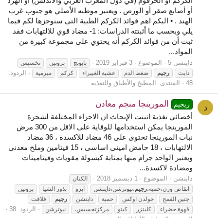
الكركم أو الخرقوم (في دول المغرب العربي والأندلس) أو الهرد
أو أصابع صقر أو الورص . ويعتبر موطنه الأصلي هو جنوب غرب
الهند . • اليكم اهم فوائد الكركم الطبية التي سنوجزها لكم فيما
يلي وبحسب ما أثبتته الدراسات: 1- مضاد قوي للالتهابات فقد
ثبت أن من فوائد الكركم أنه يحتوي على مجموعة كبيرة من
المواد...
دايتشن 5
الموضوع
3 فبراير 2019
بابونج
بروتين
تخسيس
الردود:
دايت
رجيم
ضغط الدم
عشبة الغبيراء
كركم
ميرمية
48
المنتدى:
المطبخ والأطباق والتغذية
المورينجا منجم معادن
ريجيم
د
أخصائي تغذية اثبتت الإبحاث ان الاجزاء المختلفة لشجرة
المورينجا يمكن استخدامها للوقاية على الاقل من 300 مرض
نبات المورينجا تحتوى على 46 مضاد للاكسدة ، 36 مضاد
الالتهابات ، 18 حامض امينى اساسى ، 15 فيتامين وملح معدنى
ويعتبر الواحد جرام منها بمثابة كبسولة مقويات وفيتامينات
ومضادة لاكسدة...
دايتشن
الموضوع
1 ديسمبر 2018
الكتان
انقاص وزن،حمية،
رجيم
،نيوترشن،دايتشن
ايزو
بذور الشيا
بروتين
جنين القمح
جولدن اوكس
حمية
دايتشن
رجيم
فلافت
الردود: 38
قهوة خضراء
كلينزر
كينو
مركزتخسيس،
نيوترشن