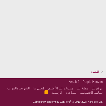
الوسوم
Arabic2
Purple Heaven
موقع لكِ
مطبخ لكِ
منتديات لكِ الأرشيف
إتصل بنا
الشروط والقوانين
R
سياسة الخصوصية
مساعدة
الرئيسية
S
S
®
Community platform by XenForo
© 2010-2024 XenForo Ltd.