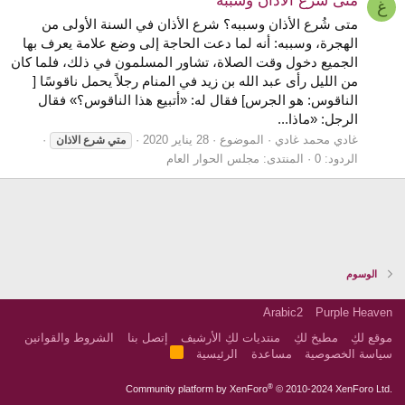
متى شُرع الأذان وسببه
غ
متى شُرع الأذان وسببه؟ شرع الأذان في السنة الأولى من
الهجرة، وسببه: أنه لما دعت الحاجة إلى وضع علامة يعرف بها
الجميع دخول وقت الصلاة، تشاور المسلمون في ذلك، فلما كان
من الليل رأى عبد الله بن زيد في المنام رجلاً يحمل ناقوسًا [
الناقوس: هو الجرس] فقال له: «أتبيع هذا الناقوس؟» فقال
الرجل: «ماذا...
غادي محمد غادي
الموضوع
28 يناير 2020
متي
شرع
الاذان
الردود: 0
المنتدى:
مجلس الحوار العام
الوسوم
Arabic2
Purple Heaven
موقع لكِ
مطبخ لكِ
منتديات لكِ الأرشيف
إتصل بنا
الشروط والقوانين
R
سياسة الخصوصية
مساعدة
الرئيسية
S
S
®
Community platform by XenForo
© 2010-2024 XenForo Ltd.