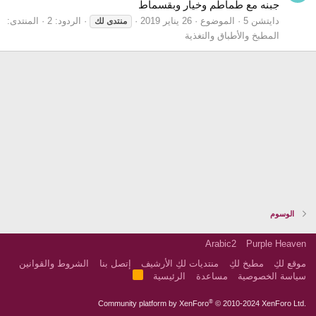
جبنه مع طماطم وخيار وبقسماط
دايتشن 5
الموضوع
26 يناير 2019
الردود: 2
المنتدى:
منتدى
لك
المطبخ والأطباق والتغذية
الوسوم
Arabic2
Purple Heaven
موقع لكِ
مطبخ لكِ
منتديات لكِ الأرشيف
إتصل بنا
الشروط والقوانين
R
سياسة الخصوصية
مساعدة
الرئيسية
S
S
®
Community platform by XenForo
© 2010-2024 XenForo Ltd.