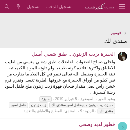
تسجيل الدخول
تسجيل
الوسوم
منتدى لك
الخبيزة بزيت الزيتون... طبق شعبي أصيل
واحلى صباح للعضوات الفاضلات طبق شعبي منسي من اطيب
الاطباق واكثرها فائدة كونه طبيعيا ولم تلوثه المواد الكيميائية
نبتة الخبيزة وبفضل الله تعالى تنمو في كل البلاد ما يقارب من
نص كيلو من اوراق الخبيزة مع عروقها الطرية تغسل وتفرم فرم
خشن راس بصل مقدار فنجان قهوة زيت زيتون ملح فلفل اسود
رشة كسبرة...
وعود الخير
الموضوع
5 فبراير 2019
خبيزة
خبيزة،زيت زيتون،ملح،فلفل اسود،
منتدى
لك
زيت زيتون
فلفل اسود
الردود: 9
المنتدى:
المطبخ والأطباق والتغذية
منتدى
لك
فطور لذيذ وصحي
د