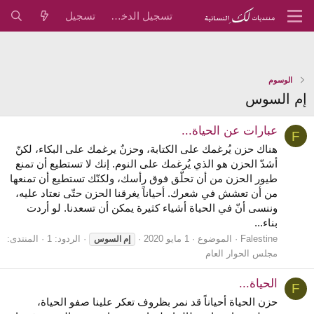
تسجيل الدخول
تسجيل
الوسوم
إم السوس
عبارات عن الحياة...
F
هناك حزن يُرغمك على الكتابة، وحزنٌ يرغمك على البكاء، لكنّ
أشدّ الحزن هو الذي يُرغمك على النوم. إنك لا تستطيع أن تمنع
طيور الحزن من أن تحلّق فوق رأسك، ولكنّك تستطيع أن تمنعها
من أن تعشش في شعرك. أحياناً يغرقنا الحزن حتّى نعتاد عليه،
وننسى أنّ في الحياة أشياء كثيرة يمكن أن تسعدنا. لو أردت
بناء...
Falestine
الموضوع
1 مايو 2020
الردود: 1
المنتدى:
إم
السوس
مجلس الحوار العام
الحياة...
F
حزن الحياة أحياناً قد نمر بظروف تعكر علينا صفو الحياة،