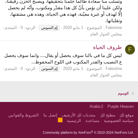
وتسلب منا سعادة طالما حلمنا بتحقيقها، ويصبح الحزن رفيقنا،
ولكن علينا أن نؤمن بأنّ كل هذا مقدّر ومكتوب، وأنّه لم يحصل
إلّا لهدف أو عبرة معيّنة، فهذه هي الحياة، وهذه هي مشقتها،
وتقلباتها.
Falestine
الموضوع
1 مايو 2020
الردود: 0
المنتدى:
إم
السوس
مجلس الحوار العام
ظروف الحياة
F
ليس كل ما في بالنا سوف يحصل أو يقال.... وانما سوف يحصل
ع النصيب والقدر المكتوب في اللوح المحفوظ...
Falestine
الموضوع
1 مايو 2020
الردود: 0
المنتدى:
إم
السوس
مجلس الحوار العام
الوسوم
Arabic2
Purple Heaven
موقع لكِ
مطبخ لكِ
منتديات لكِ الأرشيف
إتصل بنا
الشروط والقوانين
R
سياسة الخصوصية
مساعدة
الرئيسية
S
S
®
Community platform by XenForo
© 2010-2024 XenForo Ltd.