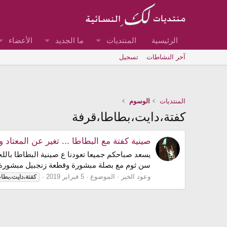
الرئيسية
المنتديات
ما الجديد
الأعضاء
آخر النشاطات
تسجيل
المنتديات
الوسوم
كفتة،دايت،بطاطا،قرفة
صينية كفتة مع البطاطا ... تغير عن المعتاد
يسعد صباحكم جميعا تعودنا ع صينية البطاطا بالل
سن ثوم مع بصلة مبشورة وقطعة زنجبيل مبشورة وب
وعود الخير
الموضوع
5 فبراير 2019
كفتة،دايت،بطا