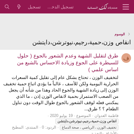
تسجيل الدخول
تسجيل
الوسوم
انقاص وزن،حمية،رجيم،نيوترشن،دايتشن
طرق لتقليل الشهية وعدم الشعور بالجوع ( حلول
ف
للسيطرة على الجوع وزيادة الاحساس بالشبع من
اساس علمي )
لتخفيف الوزن ، تحتاج بشكل عام إلى تقليل كمية السعرات
الحرارية اليومية ولكن للأسف ، غالباً ما يؤدي اتباع حمية تخفيف
الوزن إلى زيادة الشهية والجوع الحاد وهذا من شأنه أن يجعل
من الصعب الاستمرار بحمية لانقاص الوزن إذن ، ما الذي
يمكنني فعله لوقف الشعور بالجوع طوال الوقت دون تناول
الطعام ؟ ؟ طرق...
فاطمة العدوان
الموضوع
19 يوليو 2020
انقاص
وزن،حمية،رجيم،نيوترشن،دايتشن
الردود: 0
المنتدى:
المطبخ
تخفيف الوزن ، الرياضي ، صحة الدماغ
والأطباق والتغذية