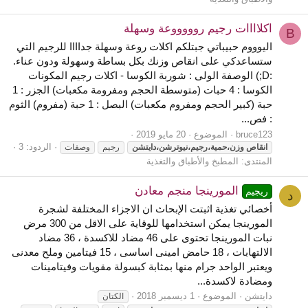
اكلاااات رجيم روووووعة وسهلة
B
اليوووم حبيباتي جبتلكم اكلات روعة وسهلة جداااا للرجيم التي
ستساعدكي على انقاص وزنك بكل بساطة وسهولة ودون عناء.
:D;) الوصفة الولى : شوربة الكوسا - اكلات رجيم المكونات
الكوسا : 4 حبات (متوسطة الحجم ومفرومة مكعبات) الجزر : 1
حبة (كبير الحجم ومفروم مكعبات) البصل : 1 حبة (مفروم) الثوم
: فص...
bruce123
الموضوع
20 مايو 2019
الردود: 3
انقاص
وزن،حمية،رجيم،نيوترشن،دايتشن
رجيم
وصفات
المنتدى:
المطبخ والأطباق والتغذية
المورينجا منجم معادن
ريجيم
د
أخصائي تغذية اثبتت الإبحاث ان الاجزاء المختلفة لشجرة
المورينجا يمكن استخدامها للوقاية على الاقل من 300 مرض
نبات المورينجا تحتوى على 46 مضاد للاكسدة ، 36 مضاد
الالتهابات ، 18 حامض امينى اساسى ، 15 فيتامين وملح معدنى
ويعتبر الواحد جرام منها بمثابة كبسولة مقويات وفيتامينات
ومضادة لاكسدة...
دايتشن
الموضوع
1 ديسمبر 2018
الكتان