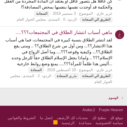
كُن عاقًلا هل يتصور عاقل أو يعتقد أن المادة المجردة من العقل
والحكمة قد أوجدت نفسها بنفسها بمحض المصادفة؟!
غرير غازي
الموضوع
3 سبتمبر 2019
السعادة
الردود: 0
المنتدى:
مجلس الحوار العام
الطريق
الي
السعادة
ماهي أسباب انتشار الطلاق في المجتمعات؟؟؟....
غ
لقد انتشر الطلاق بنسبة كبيرة في المجتمعات، فما هي أسباب
هذا الانتشار؟؟... ومن أول من شرع الطلاق؟؟ .. ومتى يقع
الطلاق؟؟... وكيفية وقوعه؟؟؟.... وما أصل الزواج في
الإسلام؟؟؟ .. ولماذا يجعل الإسلام الطلاق حقاً للرجل وحده
...أليس هذا ظلماً للمرأة؟؟؟.... يمنع وضع روابط خارجية
غرير غازي
الموضوع
19 أغسطس 2019
السعادة
الردود: 2
المنتدى:
مجلس
الطريق
الي
السعادة
طريق
السعادة
الحوار العام
الوسوم
Arabic2
Purple Heaven
موقع لكِ
مطبخ لكِ
منتديات لكِ الأرشيف
إتصل بنا
الشروط والقوانين
R
سياسة الخصوصية
مساعدة
الرئيسية
S