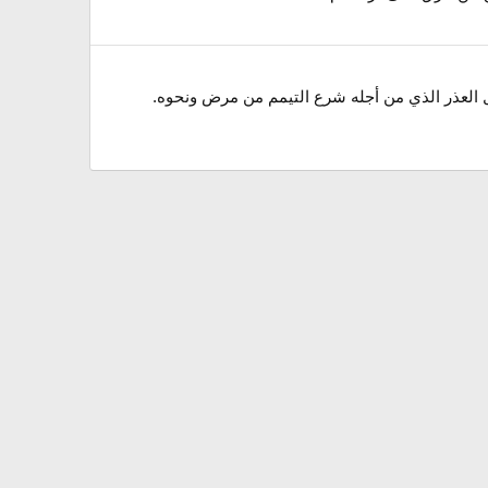
- وجود الماء. 2- حدوث ناقض من نواقض الوضوء كخروج الريح. 3- حدوث ما يوجب الغسل كالاحتلام. 4- زوال العذر الذي من أجله شرع التيمم من مرض ونحوه.