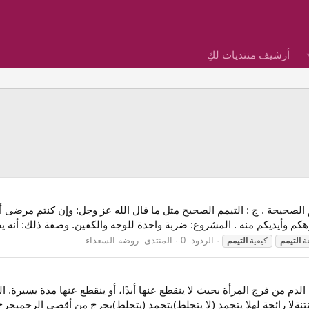
أرشيف منتديات لكِ
 الصحيحة . ج : التيمم الصحيح مثل ما قال الله عز وجل: وإن كنتم مرضى أ
كم وأيديكم منه . المشروع: ضربة واحدة للوجه والكفين. وصفة ذلك: أنه يض
الردود: 0
المنتدى:
روضة السعداء
ة
التيمم
كيفية
التيمم
دم من فرج المرأة بحيث لا ينقطع عنها أبدًا، أو ينقطع عنها مدة يسيرة.
تنةلا رائحة لهلا يتجمد (لا يتجلط)يتجمد (يتجلط)يخرج من أقصى الرحميخ