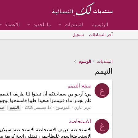
الرئيسية
المنتديات
ما الجديد
الأعضاء
آخر النشاطات
تسجيل
المنتديات
الوسوم
التيمم
صفة التيمم
غ
س: أرجو من سماحتكم أن تبينوا لنا طريقة التيمم
فلم تجدوا ماء فتيمموا صعيدا طيبا فامسحوا بوجوه
غرير غازي
الموضوع
17 سبتمبر 2019
التيمم
صف
الاستحاضة
غ
الاستحاضة تعريف الاستحاضة الاستحاضة: سيلان ال
الاستحاضةأسود غليظأحمر رقيقله رائحة كريهة من