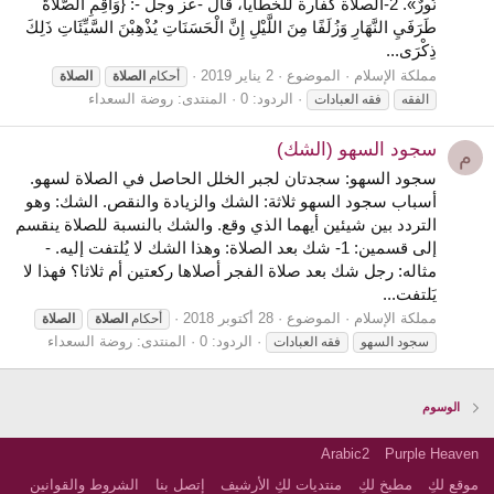
نُورٌ». 2-الصلاة كفارة للخطايا، قال -عز وجل -: {وَأَقِمِ الصَّلَاةَ
طَرَفَيِ النَّهَارِ وَزُلَفًا مِنَ اللَّيْلِ إِنَّ الْحَسَنَاتِ يُذْهِبْنَ السَّيِّئَاتِ ذَلِكَ
ذِكْرَى...
مملكة الإسلام
الموضوع
2 يناير 2019
أحكام
الصلاة
الصلاة
الردود: 0
المنتدى:
روضة السعداء
الفقه
فقه العبادات
سجود السهو (الشك)
م
سجود السهو: سجدتان لجبر الخلل الحاصل في الصلاة لسهو.
أسباب سجود السهو ثلاثة: الشك والزيادة والنقص. الشك: وهو
التردد بين شيئين أيهما الذي وقع. والشك بالنسبة للصلاة ينقسم
إلى قسمين: 1- شك بعد الصلاة: وهذا الشك لا يُلتفت إليه. -
مثاله: رجل شك بعد صلاة الفجر أصلاها ركعتين أم ثلاثا؟ فهذا لا
يَلتفت...
مملكة الإسلام
الموضوع
28 أكتوبر 2018
أحكام
الصلاة
الصلاة
الردود: 0
المنتدى:
روضة السعداء
سجود السهو
فقه العبادات
الوسوم
Arabic2
Purple Heaven
موقع لكِ
مطبخ لكِ
منتديات لكِ الأرشيف
إتصل بنا
الشروط والقوانين