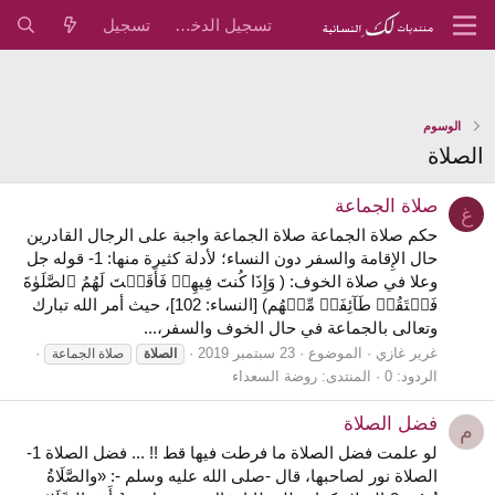
تسجيل الدخول
تسجيل
الوسوم
الصلاة
صلاة الجماعة
غ
حكم صلاة الجماعة صلاة الجماعة واجبة على الرجال القادرين
حال الإِقامة والسفر دون النساء؛ لأدلة كثيرة منها: 1- قوله جل
وعلا في صلاة الخوف: ( وَإِذَا كُنتَ فِيهِمۡ فَأَقَمۡتَ لَهُمُ ٱلصَّلَوٰةَ
فَلۡتَقُمۡ طَآئِفَةٞ مِّنۡهُم) [النساء: 102]، حيث أمر الله تبارك
وتعالى بالجماعة في حال الخوف والسفر،...
غرير غازي
الموضوع
23 سبتمبر 2019
الصلاة
صلاة الجماعة
الردود: 0
المنتدى:
روضة السعداء
فضل الصلاة
م
لو علمت فضل الصلاة ما فرطت فيها قط !! ... فضل الصلاة 1-
الصلاة نور لصاحبها، قال -صلى الله عليه وسلم -: «والصَّلَاةُ