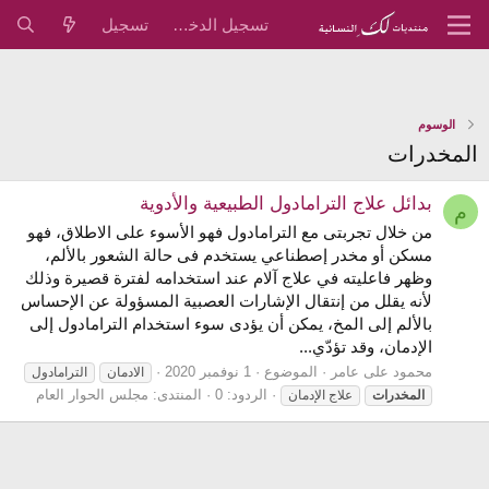
تسجيل الدخول
تسجيل
الوسوم
المخدرات
بدائل علاج الترامادول الطبيعية والأدوية
م
من خلال تجربتى مع الترامادول فهو الأسوء على الاطلاق، فهو
مسكن أو مخدر إصطناعي يستخدم فى حالة الشعور بالألم،
وظهر فاعليته في علاج آلام عند استخدامه لفترة قصيرة وذلك
لأنه يقلل من إنتقال الإشارات العصبية المسؤولة عن الإحساس
بالألم إلى المخ، يمكن أن يؤدى سوء استخدام الترامادول إلى
الإدمان، وقد تؤدّي...
محمود على عامر
الموضوع
1 نوفمبر 2020
الادمان
الترامادول
الردود: 0
المنتدى:
مجلس الحوار العام
المخدرات
علاج الإدمان