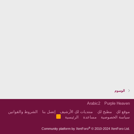
الوسوم
Arabic2
Purple Heaven
موقع لكِ
مطبخ لكِ
منتديات لكِ الأرشيف
إتصل بنا
الشروط والقوانين
R
سياسة الخصوصية
مساعدة
الرئيسية
S
S
®
Community platform by XenForo
© 2010-2024 XenForo Ltd.