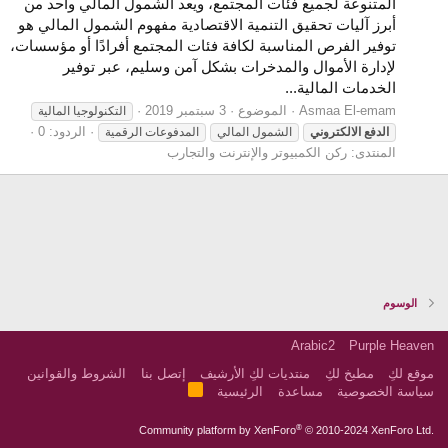
المتنوعة لجميع فئات المجتمع، ويعد الشمول المالي واحد من
أبرز آليات تحقيق التنمية الاقتصادية مفهوم الشمول المالي هو
توفير الفرص المناسبة لكافة فئات المجتمع أفرادًا أو مؤسسات،
لإدارة الأموال والمدخرات بشكل آمن وسليم، عبر توفير
الخدمات المالية...
Asmaa El-emam
الموضوع
3 سبتمبر 2019
التكنولوجيا المالية
الردود: 0
الدفع
الالكتروني
الشمول المالي
المدفوعات الرقمية
المنتدى:
ركن الكمبيوتر والإنترنت والتجارب
الوسوم
Arabic2
Purple Heaven
موقع لكِ
مطبخ لكِ
منتديات لكِ الأرشيف
إتصل بنا
الشروط والقوانين
R
سياسة الخصوصية
مساعدة
الرئيسية
S
S
®
Community platform by XenForo
© 2010-2024 XenForo Ltd.