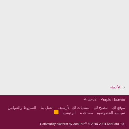
الأعضاء
Arabic2
Purple Heaven
موقع لكِ
مطبخ لكِ
منتديات لكِ الأرشيف
إتصل بنا
الشروط والقوانين
R
سياسة الخصوصية
مساعدة
الرئيسية
S
S
®
Community platform by XenForo
© 2010-2024 XenForo Ltd.