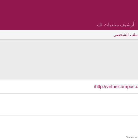
أرشيف منتديات لكِ
لملف الشخصي
http://virtuelcampus.