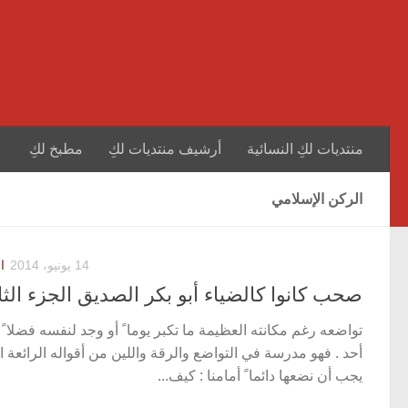
منتديات لكِ النسائية
أرشيف منتديات لكِ
مطبخ لكِ
الركن الإسلامي
14 يونيو، 2014
ا
صحب كانوا كالضياء أبو بكر الصديق الجزء الثا
تواضعه رغم مكانته العظيمة ما تكبر يوما ً أو وجد لنفسه فضلا ً
أحد . فهو مدرسة في التواضع والرقة واللين من أقواله الرائعة ا
يجب أن نضعها دائما ً أمامنا : كيف...