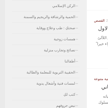
الركن الإسلامي
الحمية والرشاقة والريجيم والسمنة
القصص
لاول
صحتكِ : طب وعلاج ووقاية
اللآلئ
همسات زوجية
 خيرا ً
نصائح وتجارب منزلية
أطفالنا
الحقيبة التربوية للمعلمة والطالبة
ية متنوعة
لمسات فنية وأشغال يدوية
اني
كتب لكِ
اته
السلوك
نبض حروفهم