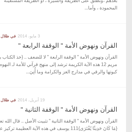
بعدهم ،وتطلق على الطريقة والسيرة ، أو الطريقة المستقينة
المحمودة ، وأما...
3 مايو، 2014
في ظلال ا
القرآن ونهوض الأمة " الوقفة الرابعة "
القرآن ونهوض الأمة ” الوقفة الرابعة ” لا للضعف .. {خذ الكتاب بق
مريم 12 هذه الآية الكريمة ترشد إلى منهج قرآني للأمة لـ الن
كبوتها والرقي في مدارج العز والكرامة وما أُتِيَ...
19 أبريل، 2014
في ظلال ا
القرآن ونهوض الأمة " الوقفة الثانية "
القرآن ونهوض الأمة ” الوقفة الثانية ” تثبيت الأصل .. قال الله تع
{مَا كَانَ حَدِيثًا يُفْتَرَى}111 يوسف في هذه الآية العظيمة تركيز