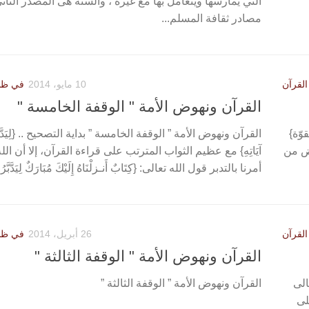
التي يمارسها ويتعامل بها مع غيره ، والسنة هى المصدر الثا
مصادر ثقافة المسلم...
لقرآن
10 مايو، 2014
في ظلا
القرآن ونهوض الأمة " الوقفة الخامسة "
وّة}
القرآن ونهوض الأمة ” الوقفة الخامسة ” بداية التصحيح .. {لِيَدَّبَّ
هوض من
آيَاتِهِ} مع عظيم الثواب المترتب على قراءة القرآن، إلا أن الل
أمرنا بالتدبر قول الله تعالى: {كِتَابٌ أَنـزلْنَاهُ إِلَيْكَ مُبَارَكٌ لِيَدَّبَّرُوا 
لقرآن
26 أبريل، 2014
في ظلا
القرآن ونهوض الأمة " الوقفة الثالثة "
الى
القرآن ونهوض الأمة ” الوقفة الثالثة ”
 على