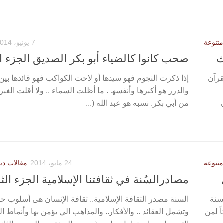
متنوعة
7 يونيو، 2014
ث
صحب كانوا كالضياء أبو بكر الصديق الجزء ا
قرآن
إذا ذكرت النجوم فهو سيدها أو لاحت الكواكب فهو قائدها بين 
والدرر هو أكبرها وأنفسها . ما أظلت السماء .. ولا أقلت الغبراء
من أبي بكر. نسبه هو عبد الله (...
متنوعة
24 مايو، 2014
مقالات دين
مصادرالسُنة في ثقافتنا الإسلامية الجزء الث
لسنة
السنة مصدر الثقافة الإسلامية.. ثقافة الإنسان هى أسلوب حي
ً لمن
وتشمل العقائد .. والأفكار.. والمذاهب الي يؤمن بها وأنماط 