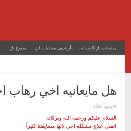
منتديات لكِ النسائية
أرشيف منتديات لكِ
مطبخ لكِ
هل مايعانيه اخي رهاب ا
8 يوليو، 2010
السلام عليكم ورحمه الله وبركاته
اتمنى علاج مشكله اخي لانها مضايقتنا كثيراً