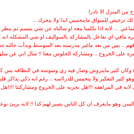
 من المنزل الا نادرا
ك ترخيص للسواق مايتحمس ابدا ولا يتحرك ..
اعي … لانه اذا تكلمنا معه او سالناه عن شي يتبسم ثم ينظر ال
ره مافي اي تفاعل بالمشاركه بالسواليف او شي المشكله انه 
فهم .. بس من بعد ماغير مدرسته بعد المتوسط وبدأت حالته تتغ
جبره على الخروج .. ومشاركه الجلوس معنا !! سال ابي عن سل
رق) وكان كثير مايتروش وصار فيه زي وسوسه في النظافه بس ك
 كثير التفكير ولا يتحمس للدرااسه .. رغم انه ذكي يذاكر قليل
انه في المراهقه !!!هل نجربه على الخروج ومشاركتنا !!!!هل
سن وهو مايعرف ان كل الناس يصير لهم كذا !! لانه بريئ نوع