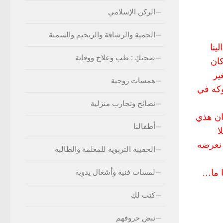
الركن الإسلامي
الحمية والرشاقة والريجيم والسمنة
ينا
صحتكِ : طب وعلاج ووقاية
كان
ير
همسات زوجية
وكه في
نصائح وتجارب منزلية
ان هذي
أطفالنا
ا
 نعرضه
الحقيبة التربوية للمعلمة والطالبة
ا ما…
لمسات فنية وأشغال يدوية
كتب لكِ
نبض حروفهم