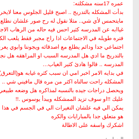
عمره 17سنه مشكلته:
بدأت المشكله بالتدريج .. اصبح قليل الجلوس معنا لايخرج
مايتحمس لأي شي.. مثلا نقول له رح صور علشان نطلع ل
غياابه عن المدرسه كثير احس فيه حاله من الرهاب الاجتم
فتره طويله في الاجتماعات اذا راح مجبر فقط يلعب الك
اجتماعي جدا ودائم يطلع مع اصدقائه ويجوننا وابوي يعر
بالتدريج ما ادي هل المدرسه السبب او المراهقه هل ن
المدرسه .. قالوا هادئ كثير الغياب…
في بدايه الامر اخبر امي ان سبب كثره غيابه هو(التع
المشكله راحت سالناه اكثر من مره قال مافيني شي .. وهو
ويحصل دراجات جيده بالنسبه لمذاكره هل وضعه طبيعي ل
عليك !!او سوف تزيد الممشكله ويبدأ يوسوس .!!
يمكن الي فيه علشان التغيرات الي في الجسم في هذا ال
هو متعلق جدا بالمبارايات والكره
اشكرك واسفه على الاطالة